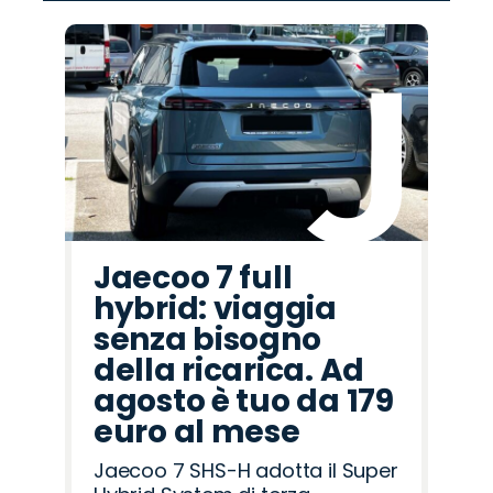
Promo
Promo
Promo
Promo
Promo
Promo
Promo
Promo
Promo
Promo
Promo
Promo
Promo
Promo
Promo
Cupra
Jaecoo
Mazda
Omoda
Seat
Land
Fiat
Abarth
Lancia
Hyundai
Peugeot
Alfa
Opel
Citroën
Jeep
Rover
Romeo
Jaecoo 7 full
hybrid: viaggia
senza bisogno
della ricarica. Ad
agosto è tuo da 179
euro al mese
Jaecoo 7 SHS-H adotta il Super