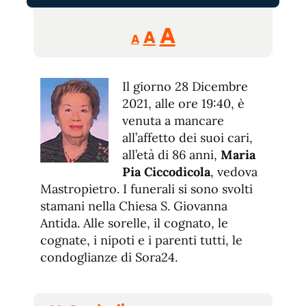
Reducir
Aumentar
Restablecer
A
A
A
tamaño
tamaño
tamaño
de
de
fuente.
Il giorno 28 Dicembre
de
fuente
2021, alle ore 19:40, è
fuente.
venuta a mancare
all’affetto dei suoi cari,
all’età di 86 anni,
Maria
Pia Ciccodicola
, vedova
Mastropietro. I funerali si sono svolti
stamani nella Chiesa S. Giovanna
Antida. Alle sorelle, il cognato, le
cognate, i nipoti e i parenti tutti, le
condoglianze di Sora24.