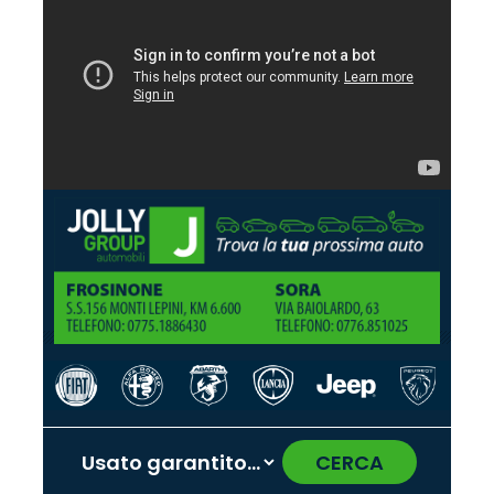
CERCA
‹
›