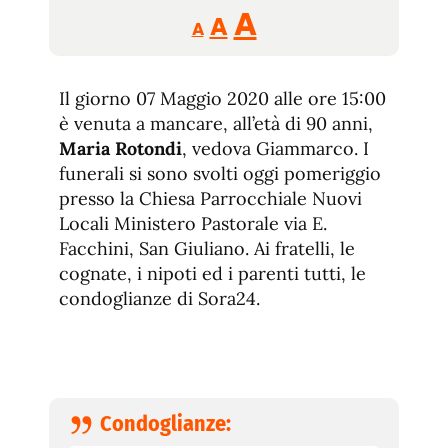
Reducir
Aumentar
Restablecer
A
A
A
tamaño
tamaño
tamaño
de
de
fuente.
Il giorno 07 Maggio 2020 alle ore 15:00
de
fuente
è venuta a mancare, all’età di 90 anni,
fuente.
Maria Rotondi
, vedova Giammarco. I
funerali si sono svolti oggi pomeriggio
presso la Chiesa Parrocchiale Nuovi
Locali Ministero Pastorale via E.
Facchini, San Giuliano. Ai fratelli, le
cognate, i nipoti ed i parenti tutti, le
condoglianze di Sora24.
Condoglianze: