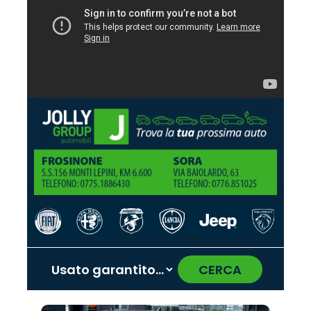
CERCA
‹
›