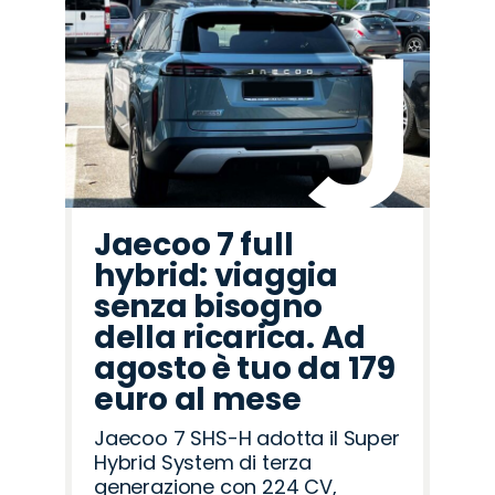
Promo
Promo
Promo
Promo
Promo
Promo
Promo
Promo
Promo
Promo
Promo
Promo
Promo
Promo
Promo
Mazda
Omoda
Hyundai
Jaecoo
Land
Alfa
Jeep
Cupra
Citroën
Peugeot
Lancia
Opel
Abarth
Seat
Fiat
Rover
Romeo
Jaecoo 7 full
hybrid: viaggia
senza bisogno
della ricarica. Ad
agosto è tuo da 179
euro al mese
Jaecoo 7 SHS-H adotta il Super
Hybrid System di terza
generazione con 224 CV,