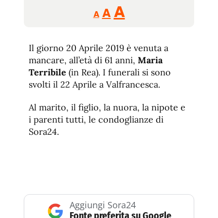
Reducir
Aumentar
Restablecer
A
A
A
tamaño
tamaño
tamaño
de
de
fuente.
Il giorno 20 Aprile 2019 è venuta a
de
fuente
mancare, all’età di 61 anni,
Maria
fuente.
Terribile
(in Rea). I funerali si sono
svolti il 22 Aprile a Valfrancesca.
Al marito, il figlio, la nuora, la nipote e
i parenti tutti, le condoglianze di
Sora24.
Aggiungi Sora24
Fonte preferita su Google