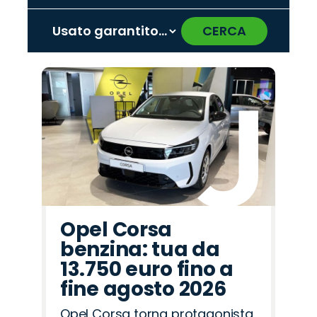
CERCA
‹
›
Promo
Promo
Promo
Promo
Promo
Promo
Promo
Promo
Promo
Promo
Promo
Promo
Promo
Promo
Promo
Jeep
Omoda
Cupra
Citroën
Fiat
Land
Peugeot
Lancia
Hyundai
Mazda
Abarth
Opel
Alfa
Seat
Jaecoo
Rover
Romeo
Opel Corsa
benzina: tua da
13.750 euro fino a
fine agosto 2026
Opel Corsa torna protagonista