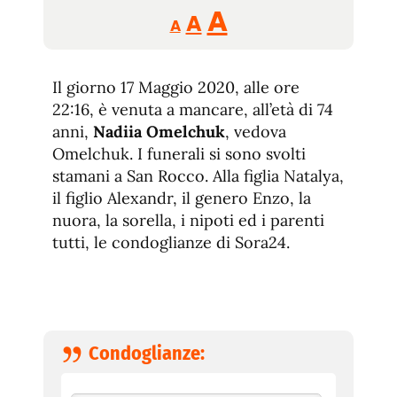
Reducir
Aumentar
Restablecer
A
A
A
tamaño
tamaño
tamaño
de
de
fuente.
Il giorno 17 Maggio 2020, alle ore
de
fuente
22:16, è venuta a mancare, all’età di 74
fuente.
anni,
Nadiia Omelchuk
, vedova
Omelchuk. I funerali si sono svolti
stamani a San Rocco. Alla figlia Natalya,
il figlio Alexandr, il genero Enzo, la
nuora, la sorella, i nipoti ed i parenti
tutti, le condoglianze di Sora24.
Condoglianze: