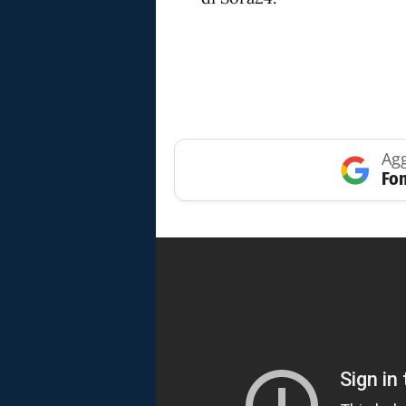
Agg
Fon