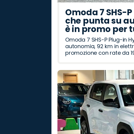
Omoda 7 SHS-P P
che punta su au
è in promo per 
Omoda 7 SHS-P Plug-in Hybr
autonomia, 92 km in elettr
promozione con rate da 19