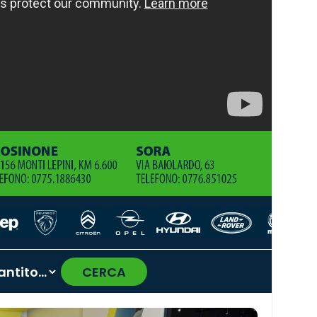
CERCA
›