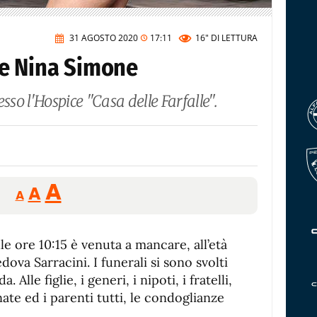
31 AGOSTO 2020
17:11
16"
DI LETTURA
e Nina Simone
resso l'Hospice "Casa delle Farfalle".
Reducir
Aumentar
Restablecer
A
A
A
tamaño
tamaño
tamaño
de
de
fuente.
le ore 10:15 è venuta a mancare, all’età
de
fuente
edova Sarracini. I funerali si sono svolti
fuente.
Alle figlie, i generi, i nipoti, i fratelli,
gnate ed i parenti tutti, le condoglianze