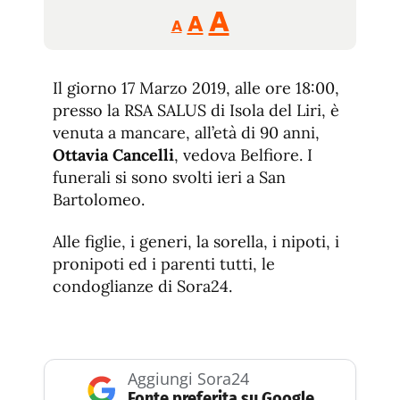
Reducir
Aumentar
Restablecer
A
A
A
tamaño
tamaño
tamaño
de
de
fuente.
Il giorno 17 Marzo 2019, alle ore 18:00,
de
fuente
presso la RSA SALUS di Isola del Liri, è
fuente.
venuta a mancare, all’età di 90 anni,
Ottavia Cancelli
, vedova Belfiore. I
funerali si sono svolti ieri a San
Bartolomeo.
Alle figlie, i generi, la sorella, i nipoti, i
pronipoti ed i parenti tutti, le
condoglianze di Sora24.
Aggiungi Sora24
Fonte preferita su Google