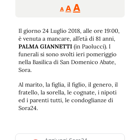
Reducir
Aumentar
Restablecer
A
A
A
tamaño
tamaño
tamaño
de
de
fuente.
Il giorno 24 Luglio 2018, alle ore 19:00,
de
fuente
è venuta a mancare, all’età di 81 anni,
fuente.
PALMA GIANNETTI
(in Paolucci). I
funerali si sono svolti ieri pomeriggio
nella Basilica di San Domenico Abate,
Sora.
Al marito, la figlia, il figlio, il genero, il
fratello, la sorella, le cognate, i nipoti
ed i parenti tutti, le condoglianze di
Sora24.