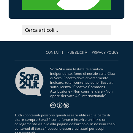
CONTATTI
PUBBLICITÀ
PRIVACY POLICY
Sora24
è una testata telematica
indipendente, fonte di notizie sulla Città
di Sora. Eccetto dove diversamente
indicato, tutti i contenuti sono rilasciati
sotto licenza "
Creative Commons
Attribuzione - Non commerciale - Non
opere derivate 4.0 Internazionale
".
Tutti i contenuti possono quindi essere utilizzati, a patto di
citare sempre Sora24 come fonte e inserire un link o un
collegamento visibile alla pagina dell'articolo. In nessun caso i
contenuti di Sora24 possono essere utilizzati per scopi
commerciali.