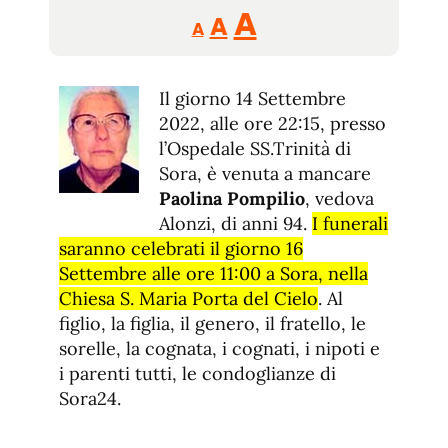
Reducir
Aumentar
Restablecer
A
A
A
tamaño
tamaño
tamaño
de
de
fuente.
Il giorno 14 Settembre
de
fuente
2022, alle ore 22:15, presso
fuente.
l’Ospedale SS.Trinità di
Sora, è venuta a mancare
Paolina Pompilio
, vedova
Alonzi, di anni 94.
I funerali
saranno celebrati il giorno 16
Settembre alle ore 11:00 a Sora, nella
Chiesa S. Maria Porta del Cielo
. Al
figlio, la figlia, il genero, il fratello, le
sorelle, la cognata, i cognati, i nipoti e
i parenti tutti, le condoglianze di
Sora24.