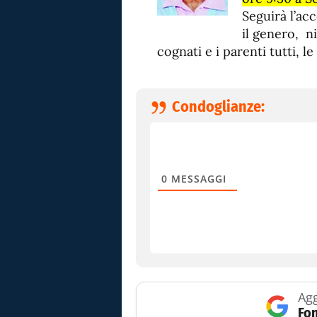
Seguirà l’acc
il genero, nip
cognati e i parenti tutti, l
Condoglianze:
0
MESSAGGI
Agg
Fon