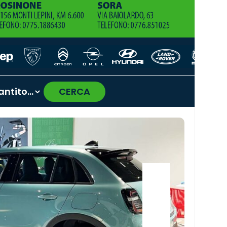
CERCA
›