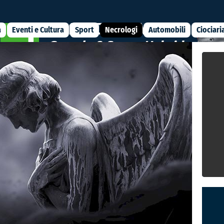
a
Eventi e Cultura
Sport
Necrologi
Automobili
Ciociari