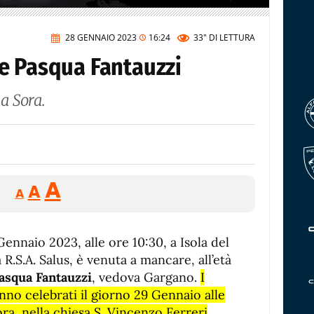
28 GENNAIO 2023
16:24
33"
DI LETTURA
e Pasqua Fantauzzi
a Sora.
Reducir
Aumentar
Restablecer
A
A
A
tamaño
tamaño
tamaño
de
de
fuente.
Gennaio 2023, alle ore 10:30, a Isola del
de
fuente
a R.S.A. Salus, è venuta a mancare, all’età
fuente.
asqua Fantauzzi
, vedova Gargano.
I
anno celebrati il giorno 29 Gennaio alle
ora, nella chiesa S. Vincenzo Ferreri
.