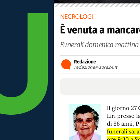
NECROLOGI
È venuta a mancar
Funerali domenica mattina 
Redazione
redazione@sora24.it
Il giorno 27 
Liri presso l
di 86 anni,
P
funerali sar
ore 9:30 a S