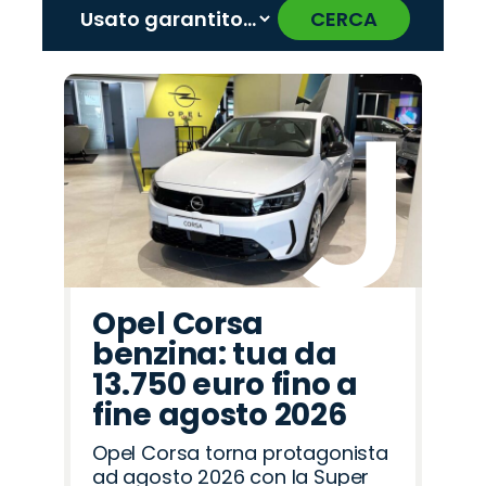
CERCA
‹
›
Promo
Promo
Promo
Promo
Promo
Promo
Promo
Promo
Promo
Promo
Promo
Promo
Promo
Promo
Promo
Seat
Cupra
Lancia
Hyundai
Citroën
Jaecoo
Mazda
Land
Omoda
Alfa
Opel
Abarth
Jeep
Peugeot
Fiat
Rover
Romeo
Opel Corsa
benzina: tua da
13.750 euro fino a
fine agosto 2026
Opel Corsa torna protagonista
ad agosto 2026 con la Super