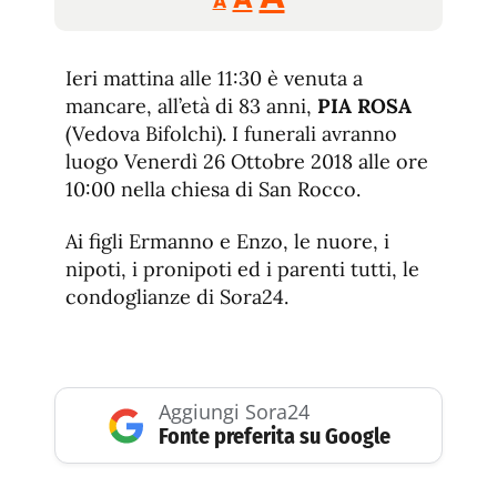
A
tamaño
tamaño
tamaño
de
de
fuente.
Ieri mattina alle 11:30 è venuta a
de
fuente
mancare, all’età di 83 anni,
PIA ROSA
fuente.
(Vedova Bifolchi). I funerali avranno
luogo Venerdì 26 Ottobre 2018 alle ore
10:00 nella chiesa di San Rocco.
Ai figli Ermanno e Enzo, le nuore, i
nipoti, i pronipoti ed i parenti tutti, le
condoglianze di Sora24.
Aggiungi Sora24
Fonte preferita su Google