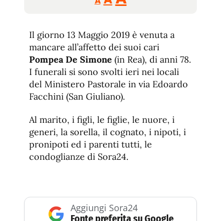
A
tamaño
tamaño
tamaño
de
de
fuente.
Il giorno 13 Maggio 2019 è venuta a
de
fuente
mancare all’affetto dei suoi cari
fuente.
Pompea De Simone
(in Rea), di anni 78.
I funerali si sono svolti ieri nei locali
del Ministero Pastorale in via Edoardo
Facchini (San Giuliano).
Al marito, i figli, le figlie, le nuore, i
generi, la sorella, il cognato, i nipoti, i
pronipoti ed i parenti tutti, le
condoglianze di Sora24.
Aggiungi Sora24
Fonte preferita su Google