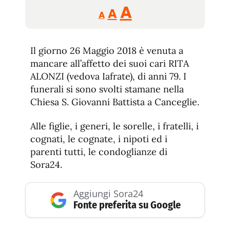
Reducir
Aumentar
Restablecer
A
A
A
tamaño
tamaño
tamaño
de
de
fuente.
Il giorno 26 Maggio 2018 è venuta a
de
fuente
mancare all’affetto dei suoi cari RITA
fuente.
ALONZI (vedova Iafrate), di anni 79. I
funerali si sono svolti stamane nella
Chiesa S. Giovanni Battista a Canceglie.
Alle figlie, i generi, le sorelle, i fratelli, i
cognati, le cognate, i nipoti ed i
parenti tutti, le condoglianze di
Sora24.
Aggiungi Sora24
Fonte preferita su Google