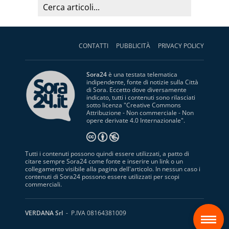
CONTATTI
PUBBLICITÀ
PRIVACY POLICY
Sora24
è una testata telematica
indipendente, fonte di notizie sulla Città
di Sora. Eccetto dove diversamente
indicato, tutti i contenuti sono rilasciati
sotto licenza "
Creative Commons
Attribuzione - Non commerciale - Non
opere derivate 4.0 Internazionale
".
Tutti i contenuti possono quindi essere utilizzati, a patto di
citare sempre Sora24 come fonte e inserire un link o un
collegamento visibile alla pagina dell'articolo. In nessun caso i
contenuti di Sora24 possono essere utilizzati per scopi
commerciali.
S
VERDANA Srl
- P.IVA 08164381009