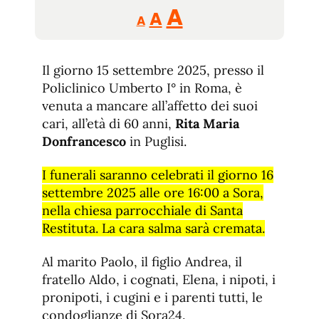
Reducir
Aumentar
Restablecer
A
A
A
tamaño
tamaño
tamaño
de
de
fuente.
Il giorno 15 settembre 2025, presso il
de
fuente
Policlinico Umberto I° in Roma, è
fuente.
venuta a mancare all’affetto dei suoi
cari, all’età di 60 anni,
Rita Maria
Donfrancesco
in Puglisi.
I funerali saranno celebrati il giorno 16
settembre 2025 alle ore 16:00 a Sora,
nella chiesa parrocchiale di Santa
Restituta. La cara salma sarà cremata.
Al marito Paolo, il figlio Andrea, il
fratello Aldo, i cognati, Elena, i nipoti, i
pronipoti, i cugini e i parenti tutti, le
condoglianze di Sora24.