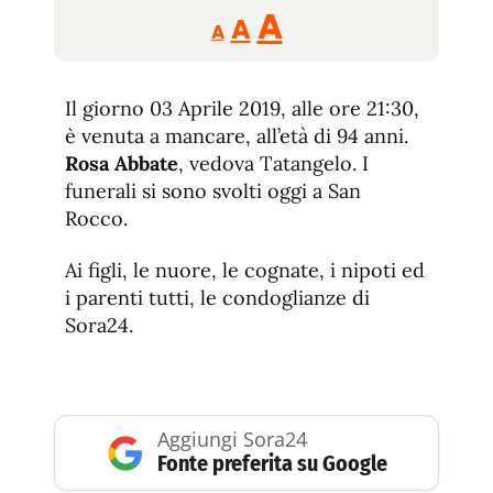
Reducir
Aumentar
Restablecer
A
A
A
tamaño
tamaño
tamaño
de
de
fuente.
Il giorno 03 Aprile 2019, alle ore 21:30,
de
fuente
è venuta a mancare, all’età di 94 anni.
fuente.
Rosa Abbate
, vedova Tatangelo. I
funerali si sono svolti oggi a San
Rocco.
Ai figli, le nuore, le cognate, i nipoti ed
i parenti tutti, le condoglianze di
Sora24.
Aggiungi Sora24
Fonte preferita su Google