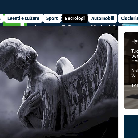
a
Eventi e Cultura
Sport
Necrologi
Automobili
Ciociari