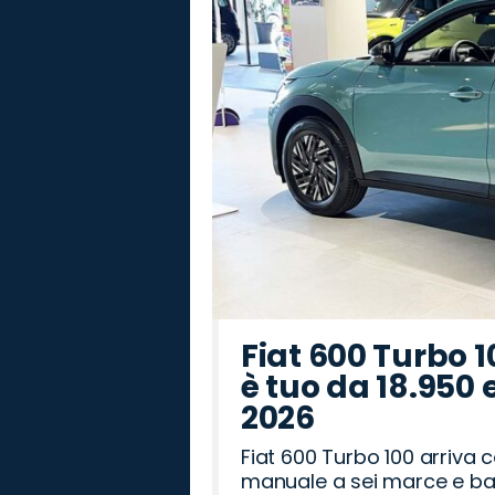
Rover
Romeo
Fiat 600 Turbo 1
è tuo da 18.950 
2026
Fiat 600 Turbo 100 arriva
manuale a sei marce e bag