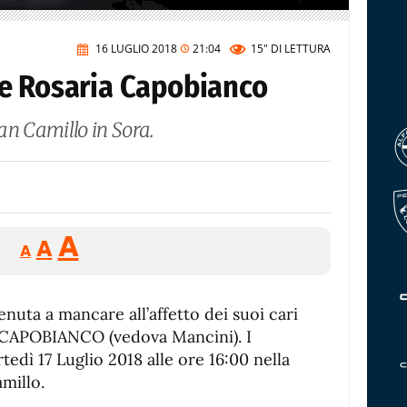
16 LUGLIO 2018
21:04
15"
DI LETTURA
e Rosaria Capobianco
San Camillo in Sora.
Reducir
Aumentar
Restablecer
A
A
A
tamaño
tamaño
tamaño
de
de
fuente.
enuta a mancare all’affetto dei suoi cari
de
fuente
A CAPOBIANCO (vedova Mancini). I
fuente.
edì 17 Luglio 2018 alle ore 16:00 nella
amillo.