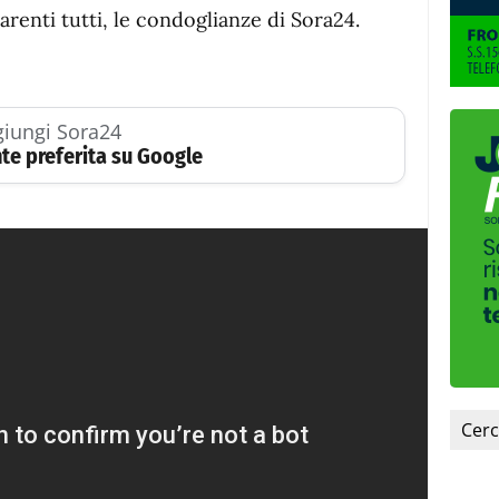
arenti tutti, le condoglianze di Sora24.
iungi Sora24
te preferita su Google