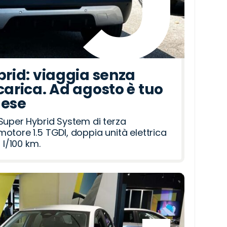
brid: viaggia senza
carica. Ad agosto è tuo
mese
Super Hybrid System di terza
otore 1.5 TGDI, doppia unità elettrica
 l/100 km.