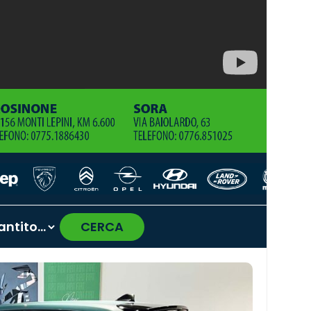
CERCA
›