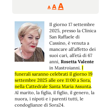
Reducir
Aumentar
Restablecer
A
A
A
tamaño
tamaño
tamaño
de
de
fuente.
Il giorno 17 settembre
de
fuente
2025, presso la Clinica
fuente.
San Raffaele di
Cassino, è venuta a
mancare all’affetto dei
suoi cari, all’età di 67
anni,
Rosetta Valente
in Mastroianni.
I
funerali saranno celebrati il giorno 19
settembre 2025 alle ore 11:00 a Sora,
nella Cattedrale Santa Maria Assunta
.
Al marito, la figlia, il figlio, il genero, la
nuora, i nipoti e i parenti tutti, le
condoglianze di Sora24.