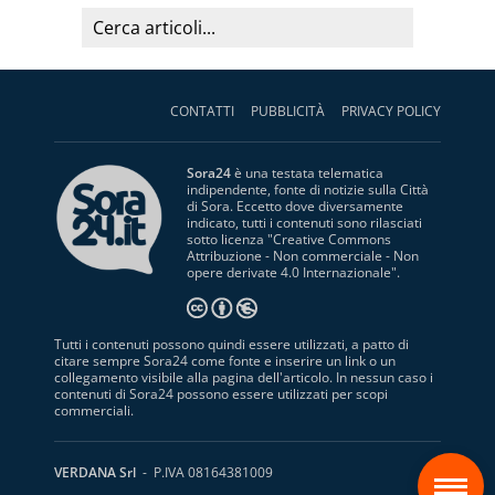
CONTATTI
PUBBLICITÀ
PRIVACY POLICY
Sora24
è una testata telematica
indipendente, fonte di notizie sulla Città
di Sora. Eccetto dove diversamente
indicato, tutti i contenuti sono rilasciati
sotto licenza "
Creative Commons
Attribuzione - Non commerciale - Non
opere derivate 4.0 Internazionale
".
Tutti i contenuti possono quindi essere utilizzati, a patto di
citare sempre Sora24 come fonte e inserire un link o un
collegamento visibile alla pagina dell'articolo. In nessun caso i
contenuti di Sora24 possono essere utilizzati per scopi
commerciali.
S
VERDANA Srl
- P.IVA 08164381009