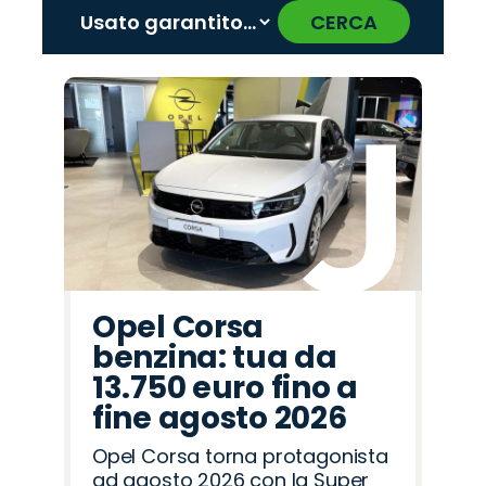
CERCA
‹
›
Promo
Promo
Promo
Promo
Promo
Promo
Promo
Promo
Promo
Promo
Promo
Promo
Promo
Promo
Promo
Cupra
Hyundai
Citroën
Jeep
Omoda
Seat
Lancia
Peugeot
Abarth
Jaecoo
Alfa
Fiat
Opel
Mazda
Land
Romeo
Rover
Opel Corsa
benzina: tua da
13.750 euro fino a
fine agosto 2026
Opel Corsa torna protagonista
ad agosto 2026 con la Super