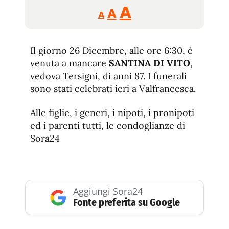
Reducir
Aumentar
Restablecer
A
A
A
tamaño
tamaño
tamaño
de
de
fuente.
Il giorno 26 Dicembre, alle ore 6:30, è
de
fuente
venuta a mancare
SANTINA DI VITO
,
fuente.
vedova Tersigni, di anni 87. I funerali
sono stati celebrati ieri a Valfrancesca.
Alle figlie, i generi, i nipoti, i pronipoti
ed i parenti tutti, le condoglianze di
Sora24
Aggiungi Sora24
Fonte preferita su Google