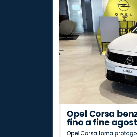
Abarth
Jeep
Jaecoo
Opel
Seat
Alfa
Cupra
Land
Peugeot
Mazda
Citroën
Fiat
Omoda
Hyundai
Lancia
Romeo
Rover
Opel Corsa benz
fino a fine agos
Opel Corsa torna protago