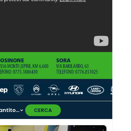
CERCA
›