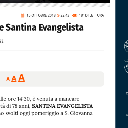
15 OTTOBRE 2018
22:43
18"
DI LETTURA
e Santina Evangelista
a.
Reducir
Aumentar
Restablecer
A
A
A
tamaño
tamaño
tamaño
de
de
fuente.
alle ore 14:30, è venuta a mancare
de
fuente
’età di 78 anni,
SANTINA EVANGELISTA
fuente.
sono svolti oggi pomeriggio a S. Giovanna