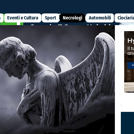
a
Eventi e Cultura
Sport
Necrologi
Automobili
Ciociari