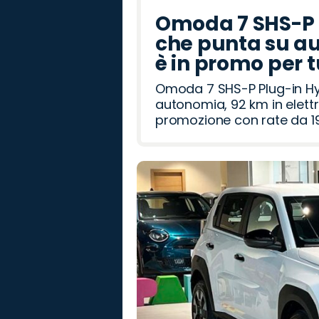
Omoda 7 SHS-P P
che punta su au
è in promo per 
Omoda 7 SHS-P Plug-in Hybr
autonomia, 92 km in elettr
promozione con rate da 19