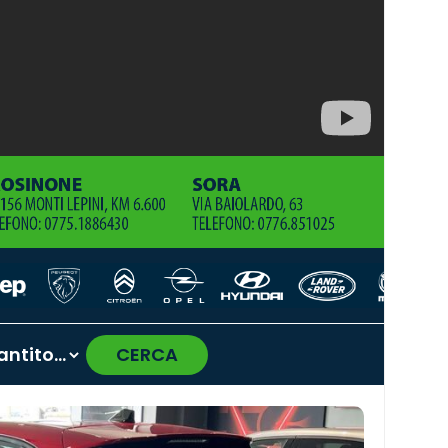
CERCA
›