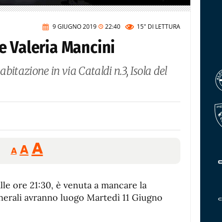
9 GIUGNO 2019
22:40
15"
DI LETTURA
e Valeria Mancini
abitazione in via Cataldi n.3, Isola del
Reducir
Aumentar
Restablecer
A
A
A
tamaño
tamaño
tamaño
de
de
fuente.
lle ore 21:30, è venuta a mancare la
de
fuente
funerali avranno luogo Martedì 11 Giugno
fuente.