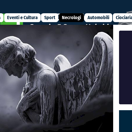
a
Eventi e Cultura
Sport
Necrologi
Automobili
Ciociari