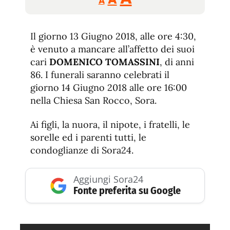
A
tamaño
tamaño
tamaño
de
de
fuente.
Il giorno 13 Giugno 2018, alle ore 4:30,
de
fuente
è venuto a mancare all’affetto dei suoi
fuente.
cari
DOMENICO TOMASSINI
, di anni
86. I funerali saranno celebrati il
giorno 14 Giugno 2018 alle ore 16:00
nella Chiesa San Rocco, Sora.
Ai figli, la nuora, il nipote, i fratelli, le
sorelle ed i parenti tutti, le
condoglianze di Sora24.
Aggiungi Sora24
Fonte preferita su Google