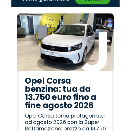
‹
›
Promo
Promo
Promo
Promo
Promo
Promo
Promo
Promo
Promo
Promo
Promo
Promo
Promo
Promo
Promo
Citroën
Opel
Peugeot
Land
Jeep
Hyundai
Alfa
Cupra
Omoda
Abarth
Seat
Lancia
Jaecoo
Mazda
Fiat
Rover
Romeo
Opel Corsa
benzina: tua da
13.750 euro fino a
fine agosto 2026
Opel Corsa torna protagonista
ad agosto 2026 con la Super
Rottamazione: prezzo da 13.750