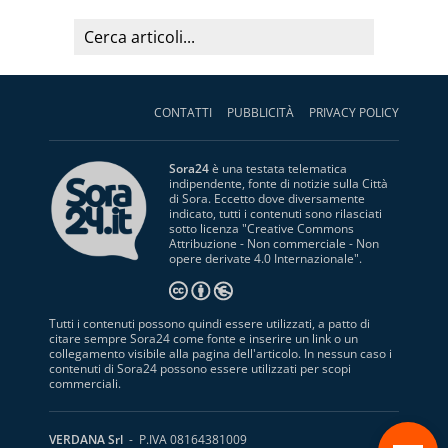
CONTATTI
PUBBLICITÀ
PRIVACY POLICY
Sora24
è una testata telematica
indipendente, fonte di notizie sulla Città
di Sora. Eccetto dove diversamente
indicato, tutti i contenuti sono rilasciati
sotto licenza "
Creative Commons
Attribuzione - Non commerciale - Non
opere derivate 4.0 Internazionale
".
Tutti i contenuti possono quindi essere utilizzati, a patto di
citare sempre Sora24 come fonte e inserire un link o un
collegamento visibile alla pagina dell'articolo. In nessun caso i
contenuti di Sora24 possono essere utilizzati per scopi
commerciali.
S
VERDANA Srl
- P.IVA 08164381009