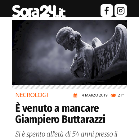
NECROLOGI
14 MARZO 2019
21"
È venuto a mancare
Giampiero Buttarazzi
Si è spento all'età di 54 anni presso il