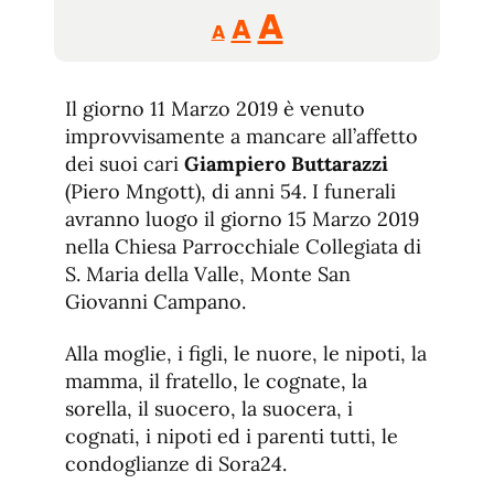
Reducir
Aumentar
Restablecer
A
A
A
tamaño
tamaño
tamaño
de
de
fuente.
Il giorno 11 Marzo 2019 è venuto
de
fuente
improvvisamente a mancare all’affetto
fuente.
dei suoi cari
Giampiero Buttarazzi
(Piero Mngott), di anni 54. I funerali
avranno luogo il giorno 15 Marzo 2019
nella Chiesa Parrocchiale Collegiata di
S. Maria della Valle, Monte San
Giovanni Campano.
Alla moglie, i figli, le nuore, le nipoti, la
mamma, il fratello, le cognate, la
sorella, il suocero, la suocera, i
cognati, i nipoti ed i parenti tutti, le
condoglianze di Sora24.