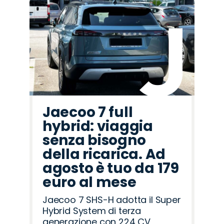
Promo
Promo
Promo
Promo
Promo
Promo
Promo
Promo
Promo
Promo
Promo
Promo
Promo
Promo
Promo
Alfa
Lancia
Omoda
Mazda
Jaecoo
Peugeot
Hyundai
Citroën
Fiat
Opel
Seat
Abarth
Cupra
Jeep
Land
Romeo
Rover
Jaecoo 7 full
hybrid: viaggia
senza bisogno
della ricarica. Ad
agosto è tuo da 179
euro al mese
Jaecoo 7 SHS-H adotta il Super
Hybrid System di terza
generazione con 224 CV,