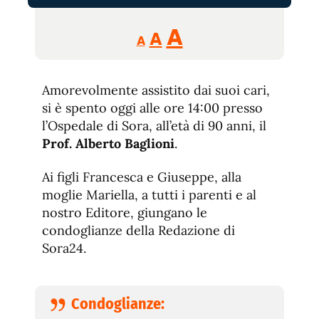
Reducir
Aumentar
Restablecer
A
A
A
tamaño
tamaño
tamaño
de
de
fuente.
Amorevolmente assistito dai suoi cari,
de
fuente
si è spento oggi alle ore 14:00 presso
fuente.
l’Ospedale di Sora, all’età di 90 anni, il
Prof. Alberto Baglioni
.
Ai figli Francesca e Giuseppe, alla
moglie Mariella, a tutti i parenti e al
nostro Editore, giungano le
condoglianze della Redazione di
Sora24.
Condoglianze: