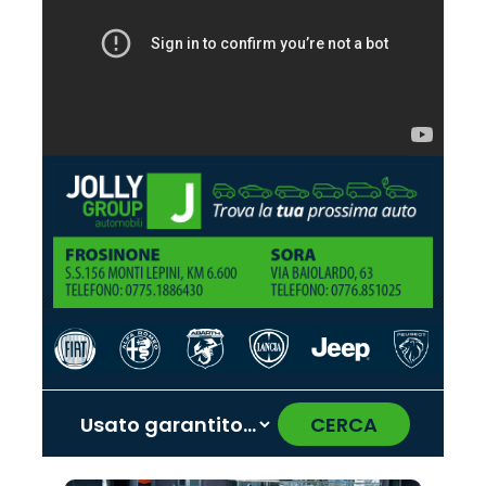
CERCA
‹
›