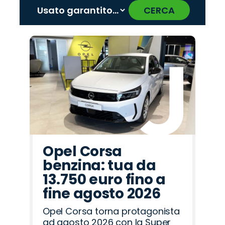
CERCA
‹
›
Promo
Promo
Promo
Promo
Promo
Promo
Promo
Promo
Promo
Promo
Promo
Promo
Promo
Promo
Promo
Cupra
Jaecoo
Seat
Jeep
Lancia
Abarth
Alfa
Mazda
Opel
Omoda
Hyundai
Fiat
Citroën
Land
Peugeot
Romeo
Rover
Opel Corsa
benzina: tua da
13.750 euro fino a
fine agosto 2026
Opel Corsa torna protagonista
ad agosto 2026 con la Super