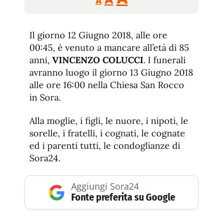
A
tamaño
tamaño
tamaño
de
de
fuente.
Il giorno 12 Giugno 2018, alle ore
de
fuente
00:45, è venuto a mancare all’età di 85
fuente.
anni,
VINCENZO COLUCCI
. I funerali
avranno luogo il giorno 13 Giugno 2018
alle ore 16:00 nella Chiesa San Rocco
in Sora.
Alla moglie, i figli, le nuore, i nipoti, le
sorelle, i fratelli, i cognati, le cognate
ed i parenti tutti, le condoglianze di
Sora24.
Aggiungi Sora24
Fonte preferita su Google