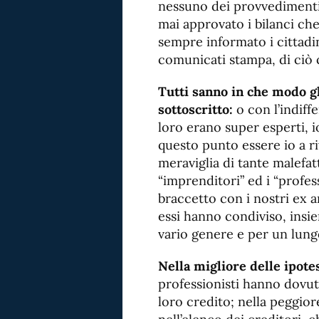
nessuno dei provvedimenti
mai approvato i bilanci che
sempre informato i cittadin
comunicati stampa, di ciò 
Tutti sanno in che modo g
sottoscritto:
o con l’indiff
loro erano super esperti, i
questo punto essere io a r
meraviglia di tante malefat
“imprenditori” ed i “profess
braccetto con i nostri ex a
essi hanno condiviso, insi
vario genere e per un lun
Nella migliore delle ipote
professionisti hanno dovu
loro credito; nella peggior