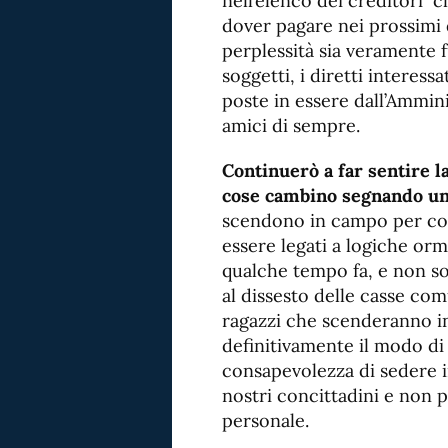
nell’elenco dei creditori c
dover pagare nei prossimi d
perplessità sia veramente f
soggetti, i diretti interess
poste in essere dall’Ammini
amici di sempre.
Continuerò a far sentire l
cose cambino segnando un t
scendono in campo per con
essere legati a logiche orm
qualche tempo fa, e non s
al dissesto delle casse com
ragazzi che scenderanno i
definitivamente il modo di 
consapevolezza di sedere i
nostri concittadini e non p
personale.