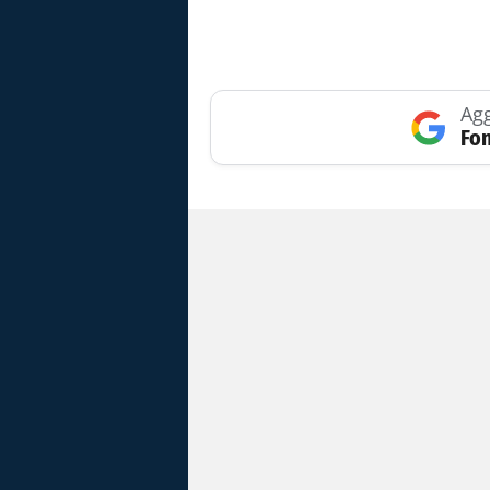
Agg
Fon