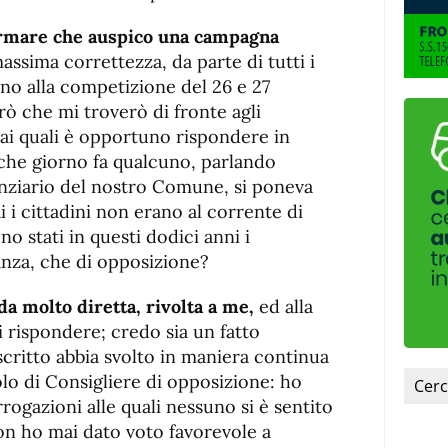
ermare che auspico una campagna
assima correttezza, da parte di tutti i
no alla competizione del 26 e 27
ò che mi troverò di fronte agli
 ai quali è opportuno rispondere in
che giorno fa qualcuno, parlando
nanziario del nostro Comune, si poneva
 cittadini non erano al corrente di
no stati in questi dodici anni i
anza, che di opposizione?
 molto diretta, rivolta a me,
ed alla
i rispondere; credo sia un fatto
scritto abbia svolto in maniera continua
olo di Consigliere di opposizione: ho
rogazioni alle quali nessuno si è sentito
on ho mai dato voto favorevole a