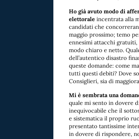
Ho già avuto modo di aff
elettorale
incentrata alla m
candidati che concorreran
maggio prossimo; temo per
ennesimi attacchi gratuiti,
modo chiaro e netto. Qual
dell’autentico disastro fi
queste domande: come mai i
tutti questi debiti? Dove so
Consiglieri, sia di maggior
Mi è sembrata una domanda
quale mi sento in dovere d
inequivocabile che il sotto
e sistematica il proprio ru
presentato tantissime inter
in dovere di rispondere, n