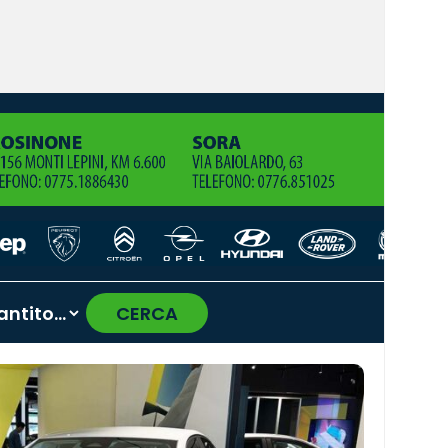
CERCA
›