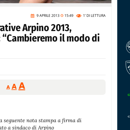
9 APRILE 2013
15:49
1’
DI LETTURA
ative Arpino 2013,
: “Cambieremo il modo di
Reducir
Aumentar
Restablecer
A
A
A
tamaño
tamaño
tamaño
de
de
fuente.
de
fuente
fuente.
a seguente nota stampa a firma di
to a sindaco di Arpino