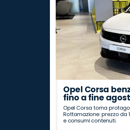
Romeo
Rover
Opel Corsa benz
fino a fine agos
Opel Corsa torna protago
Rottamazione: prezzo da 1
e consumi contenuti.