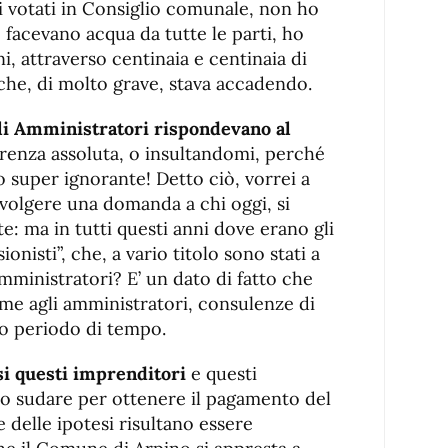
 votati in Consiglio comunale, non ho
 facevano acqua da tutte le parti, ho
i, attraverso centinaia e centinaia di
che, di molto grave, stava accadendo.
li Amministratori rispondevano al
erenza assoluta, o insultandomi, perché
o super ignorante! Detto ciò, vorrei a
ivolgere una domanda a chi oggi, si
te: ma in tutti questi anni dove erano gli
ionisti”, che, a vario titolo sono stati a
mministratori? E’ un dato di fatto che
eme agli amministratori, consulenze di
go periodo di tempo.
si questi imprenditori
e questi
to sudare per ottenere il pagamento del
e delle ipotesi risultano essere