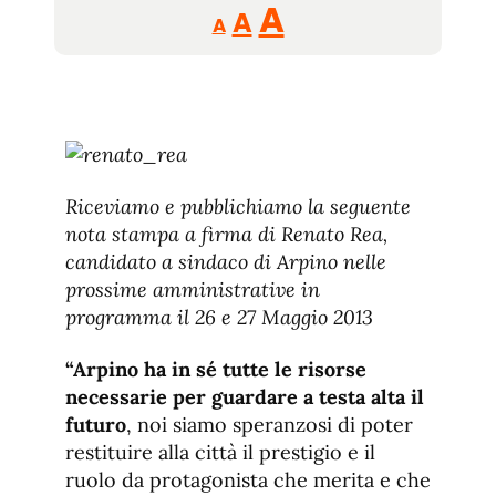
Reducir
Aumentar
Restablecer
A
A
A
tamaño
tamaño
tamaño
de
de
fuente.
de
fuente
fuente.
Riceviamo e pubblichiamo la seguente
nota stampa a firma di Renato Rea,
candidato a sindaco di Arpino nelle
prossime amministrative in
programma il 26 e 27 Maggio 2013
“Arpino ha in sé tutte le risorse
necessarie per guardare a testa alta il
futuro
, noi siamo speranzosi di poter
restituire alla città il prestigio e il
ruolo da protagonista che merita e che