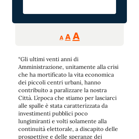
Reducir
Aumentar
Restablecer
A
A
A
tamaño
tamaño
tamaño
de
de
fuente.
“Gli ultimi venti anni di
de
fuente
Amministrazione, unitamente alla crisi
fuente.
che ha mortificato la vita economica
dei piccoli centri urbani, hanno
contribuito a paralizzare la nostra
Città. L’epoca che stiamo per lasciarci
alle spalle è stata caratterizzata da
investimenti pubblici poco
lungimiranti e volti solamente alla
continuità elettorale, a discapito delle
prospettive e delle speranze dei