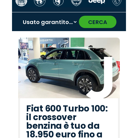
CERCA
‹
›
Promo
Promo
Promo
Promo
Promo
Promo
Promo
Promo
Promo
Promo
Promo
Promo
Promo
Promo
Promo
Jaecoo
Opel
Seat
Cupra
Hyundai
Alfa
Omoda
Mazda
Lancia
Jeep
Land
Peugeot
Fiat
Citroën
Abarth
Romeo
Rover
Fiat 600 Turbo 100:
il crossover
benzina è tuo da
18.950 euro fino a