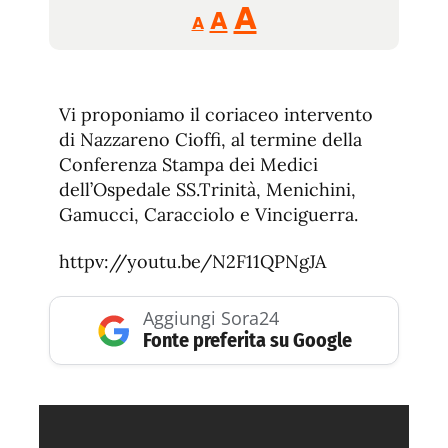
Reducir
Aumentar
Restablecer
A
A
A
tamaño
tamaño
tamaño
de
de
fuente.
de
fuente
Vi proponiamo il coriaceo intervento
fuente.
di Nazzareno Cioffi, al termine della
Conferenza Stampa dei Medici
dell’Ospedale SS.Trinità, Menichini,
Gamucci, Caracciolo e Vinciguerra.
httpv://youtu.be/N2F11QPNgJA
Aggiungi Sora24
Fonte preferita su Google