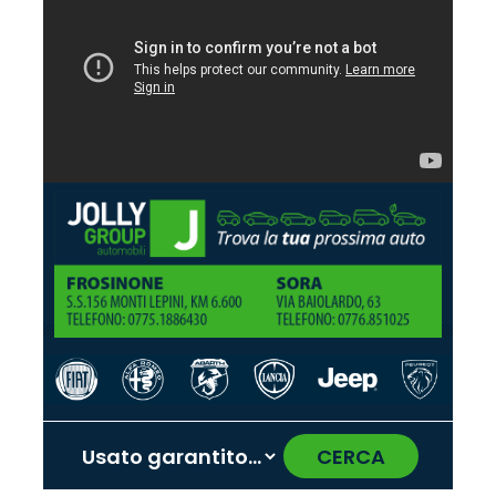
CERCA
‹
›