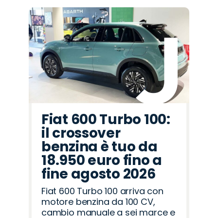
Promo
Promo
Promo
Promo
Promo
Promo
Promo
Promo
Promo
Promo
Promo
Promo
Promo
Promo
Promo
Opel
Hyundai
Cupra
Citroën
Lancia
Fiat
Alfa
Omoda
Abarth
Peugeot
Jaecoo
Seat
Jeep
Mazda
Land
Romeo
Rover
Fiat 600 Turbo 100:
il crossover
benzina è tuo da
18.950 euro fino a
fine agosto 2026
Fiat 600 Turbo 100 arriva con
motore benzina da 100 CV,
cambio manuale a sei marce e