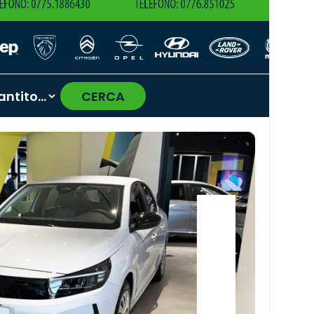
CERCA
›