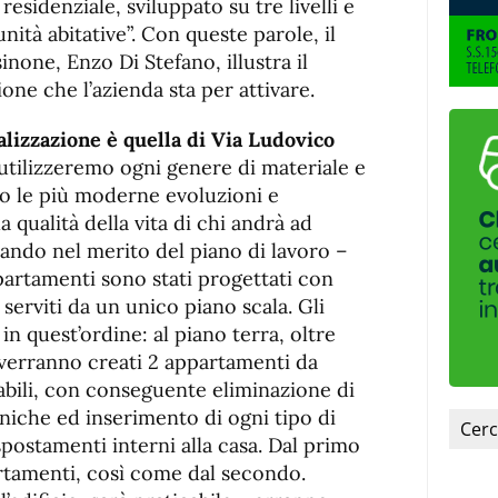
residenziale, sviluppato su tre livelli e
nità abitative”. Con queste parole, il
inone, Enzo Di Stefano, illustra il
ne che l’azienda sta per attivare.
alizzazione è quella di Via Ludovico
utilizzeremo ogni genere di materiale e
o le più moderne evoluzioni e
la qualità della vita di chi andrà ad
trando nel merito del piano di lavoro –
partamenti sono stati progettati con
e serviti da un unico piano scala. Gli
 in quest’ordine: al piano terra, oltre
, verranno creati 2 appartamenti da
abili, con conseguente eliminazione di
oniche ed inserimento di ogni tipo di
 spostamenti interni alla casa. Dal primo
rtamenti, così come dal secondo.