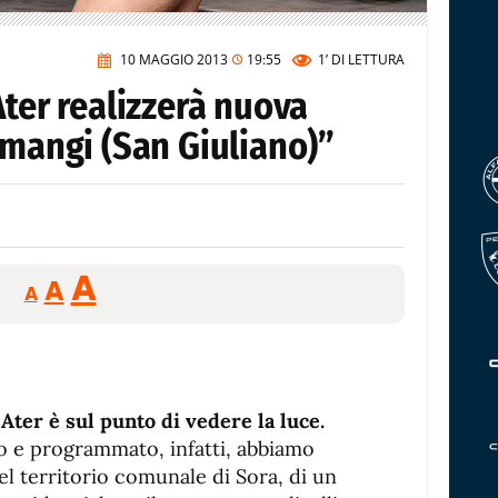
10 MAGGIO 2013
19:55
1’
DI LETTURA
Ater realizzerà nuova
amangi (San Giuliano)”
Reducir
Aumentar
Restablecer
A
A
A
tamaño
tamaño
tamaño
de
de
fuente.
de
fuente
fuente.
Ater è sul punto di vedere la luce.
o e programmato, infatti, abbiamo
nel territorio comunale di Sora, di un