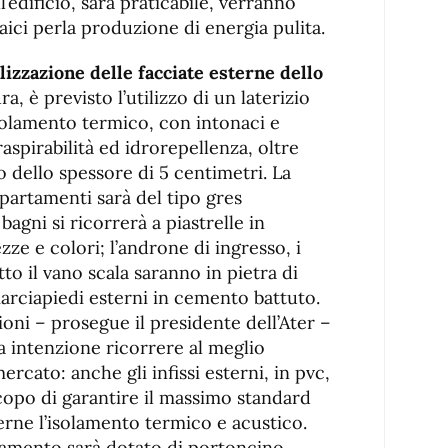
l’edificio, sarà praticabile, verranno
ltaici perla produzione di energia pulita.
lizzazione delle facciate esterne dello
, è previsto l’utilizzo di un laterizio
isolamento termico, con intonaci e
aspirabilità ed idrorepellenza, oltre
 dello spessore di 5 centimetri. La
partamenti sarà del tipo gres
agni si ricorrerà a piastrelle in
ze e colori; l’androne di ingresso, i
to il vano scala saranno in pietra di
arciapiedi esterni in cemento battuto.
oni – prosegue il presidente dell’Ater –
ra intenzione ricorrere al meglio
rcato: anche gli infissi esterni, in pvc,
scopo di garantire il massimo standard
erne l’isolamento termico e acustico.
amento sarà dotato di portoncino