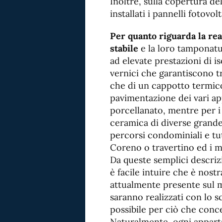
Inoltre, sulla copertura del
installati i pannelli fotovo
Per quanto riguarda la rea
stabile
e la loro tamponatura
ad elevate prestazioni di 
vernici che garantiscono tr
che di un cappotto termico
pavimentazione dei vari ap
porcellanato, mentre per i b
ceramica di diverse grandez
percorsi condominiali e tut
Coreno o travertino ed i m
Da queste semplici descrizi
è facile intuire che è nost
attualmente presente sul me
saranno realizzati con lo 
possibile per ciò che conc
Naturalmente, ogni appart