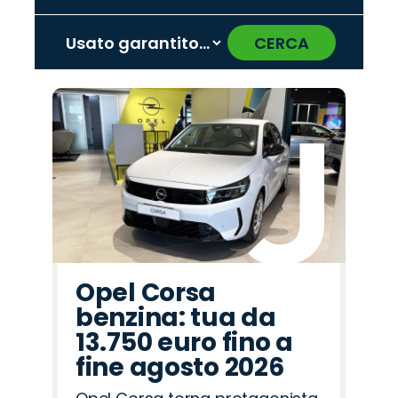
CERCA
‹
›
Promo
Promo
Promo
Promo
Promo
Promo
Promo
Promo
Promo
Promo
Promo
Promo
Promo
Promo
Promo
Abarth
Lancia
Jaecoo
Peugeot
Alfa
Mazda
Hyundai
Citroën
Omoda
Opel
Seat
Jeep
Fiat
Cupra
Land
Romeo
Rover
Opel Corsa
benzina: tua da
13.750 euro fino a
fine agosto 2026