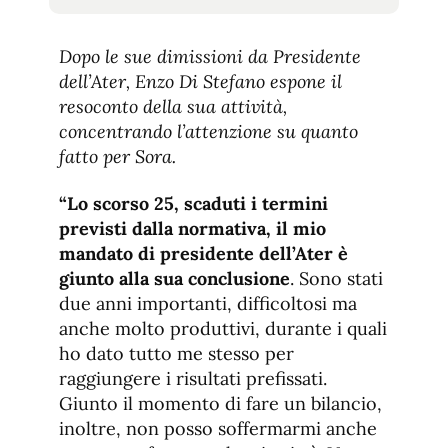
tamaño
tamaño
de
de
fuente.
Dopo le sue dimissioni da Presidente
de
fuente
dell’Ater, Enzo Di Stefano espone il
fuente.
resoconto della sua attività,
concentrando l’attenzione su quanto
fatto per Sora.
“Lo scorso 25, scaduti i termini
previsti dalla normativa, il mio
mandato di presidente dell’Ater è
giunto alla sua conclusione
. Sono stati
due anni importanti, difficoltosi ma
anche molto produttivi, durante i quali
ho dato tutto me stesso per
raggiungere i risultati prefissati.
Giunto il momento di fare un bilancio,
inoltre, non posso soffermarmi anche