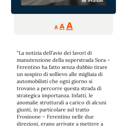
Reducir
Aumentar
Restablecer
A
A
A
tamaño
tamaño
tamaño
de
de
fuente.
de
fuente
“La notizia dell’avio dei lavori di
fuente.
manutenzione della superstrada Sora –
Ferentino ha fatto senza dubbio tirare
un sospiro di sollievo alle migliaia di
automobilisti che ogni giorno si
trovano a percorre questa strada di
strategica importanza. Infatti, le
anomalie strutturali a carico di alcuni
giunti, in particolare sul tratto
Frosinone – Ferentino nelle due
direzioni, erano arrivate a mettere a