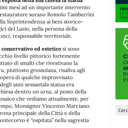
 esposta nella sua chiesa la statua
ltimi mesi ad un importante intervento
 restauratore sorano Romolo Tamburrini
lla Soprintendenza ai beni storico-
ici del Lazio, nella persona della
nci, responsabile territoriale.
 conservativo ed estetico
si sono
cchio livello pittorico fortemente
rato di smalti che rivestivano la
ra, piuttosto grossolana, risaliva agli
 opera di qualche improvvisato
 degli anni sessantala statua era
 chiesa dentro un urna, al posto della
mosaico che vediamo attualmente, per
tempo, Monsignor Vincenzo Marciano.
trona principale della Città e della
ontecorvo è “ospitata” nella sagrestia