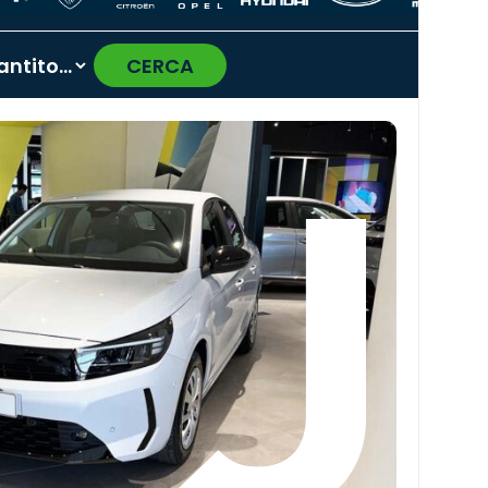
CERCA
›