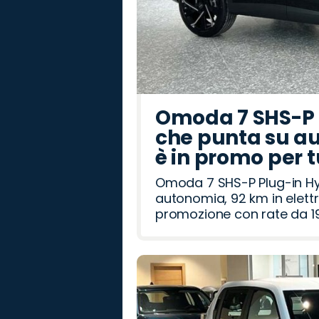
Omoda 7 SHS-P P
che punta su au
è in promo per 
Omoda 7 SHS-P Plug-in Hybr
autonomia, 92 km in elettr
promozione con rate da 19