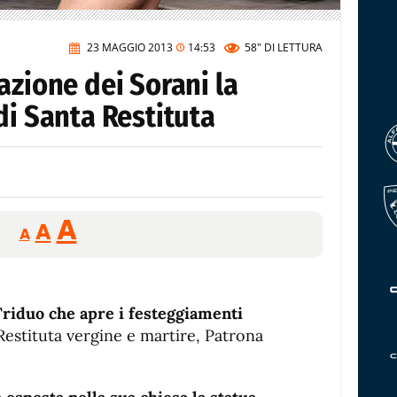
23 MAGGIO 2013
14:53
58"
DI LETTURA
azione dei Sorani la
di Santa Restituta
Reducir
Aumentar
Restablecer
A
A
A
tamaño
tamaño
tamaño
de
de
fuente.
de
fuente
 Triduo che apre i festeggiamenti
fuente.
 Restituta vergine e martire, Patrona