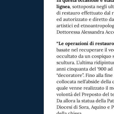
In questa occasione è stata
lignea
, sottoposta negli u
di restauro effettuato dal
ed autorizzato e diretto da
artistici ed etnoantropolog
Dottoressa Alessandra Acco
“Le operazioni di restauro
basate nel recuperare il ve
occultato da un cospiquo st
scultura. L’ultima ridipintu
anni cinquanta del ‘900 ad
“decoratore”. Fino alla fine
collocata nell’abside della
quale venne realizzato il 
volontà del Preposto del 
Da allora la statua della Pa
Diocesi di Sora, Aquino e P
della chiesa.