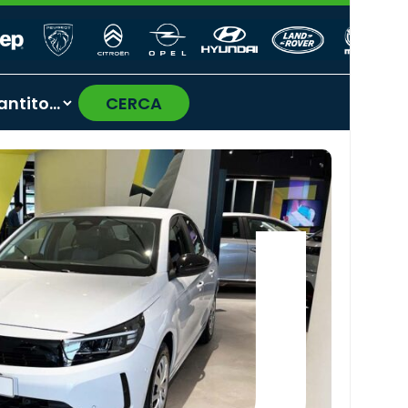
CERCA
›