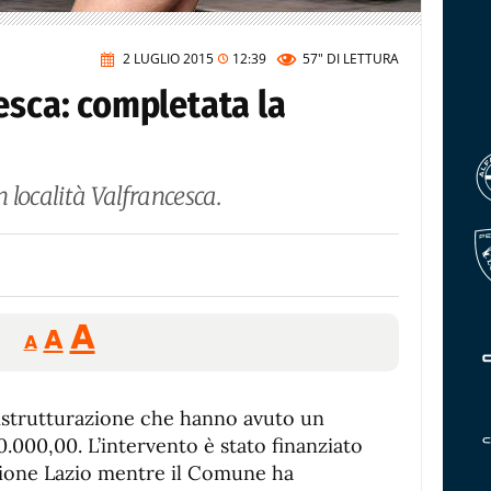
2 LUGLIO 2015
12:39
57"
DI LETTURA
esca: completata la
n località Valfrancesca.
Reducir
Aumentar
Restablecer
A
A
A
tamaño
tamaño
tamaño
de
de
fuente.
 ristrutturazione che hanno avuto un
de
fuente
.000,00. L’intervento è stato finanziato
fuente.
ione Lazio mentre il Comune ha