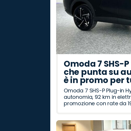
Omoda 7 SHS-P P
che punta su au
è in promo per 
Omoda 7 SHS-P Plug-in Hybr
autonomia, 92 km in elettr
promozione con rate da 19