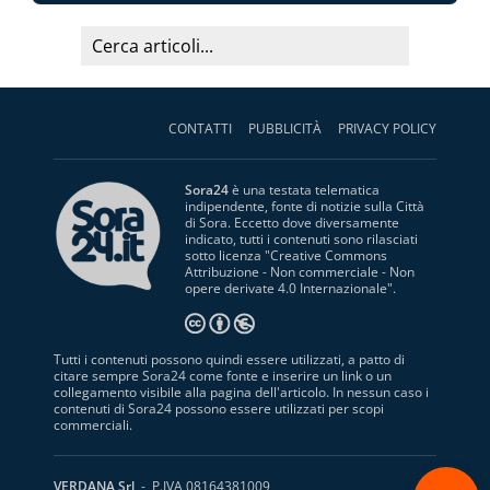
CONTATTI
PUBBLICITÀ
PRIVACY POLICY
Sora24
è una testata telematica
indipendente, fonte di notizie sulla Città
di Sora. Eccetto dove diversamente
indicato, tutti i contenuti sono rilasciati
sotto licenza "
Creative Commons
Attribuzione - Non commerciale - Non
opere derivate 4.0 Internazionale
".
Tutti i contenuti possono quindi essere utilizzati, a patto di
citare sempre Sora24 come fonte e inserire un link o un
collegamento visibile alla pagina dell'articolo. In nessun caso i
contenuti di Sora24 possono essere utilizzati per scopi
commerciali.
S
VERDANA Srl
- P.IVA 08164381009