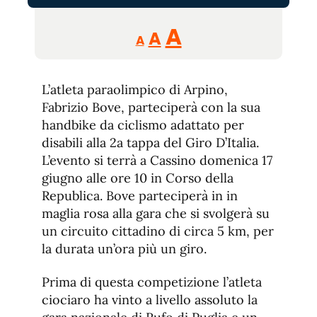
Reducir
Aumentar
Restablecer
A
A
A
tamaño
tamaño
tamaño
de
de
fuente.
L’atleta paraolimpico di Arpino,
de
fuente
Fabrizio Bove, parteciperà con la sua
fuente.
handbike da ciclismo adattato per
disabili alla 2a tappa del Giro D’Italia.
L’evento si terrà a Cassino domenica 17
giugno alle ore 10 in Corso della
Republica. Bove parteciperà in in
maglia rosa alla gara che si svolgerà su
un circuito cittadino di circa 5 km, per
la durata un’ora più un giro.
Prima di questa competizione l’atleta
ciociaro ha vinto a livello assoluto la