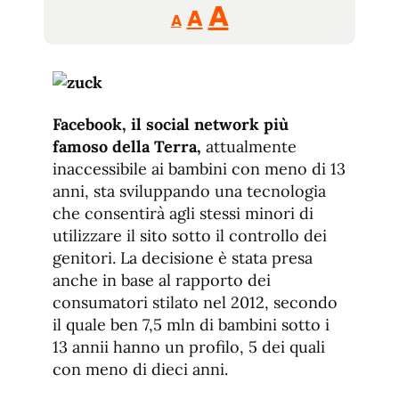
Reducir
Aumentar
Restablecer
A
A
A
tamaño
tamaño
tamaño
de
de
fuente.
de
fuente
fuente.
Facebook, il social network più
famoso della Terra,
attualmente
inaccessibile ai bambini con meno di 13
anni, sta sviluppando una tecnologia
che consentirà agli stessi minori di
utilizzare il sito sotto il controllo dei
genitori. La decisione è stata presa
anche in base al rapporto dei
consumatori stilato nel 2012, secondo
il quale ben 7,5 mln di bambini sotto i
13 annii hanno un profilo, 5 dei quali
con meno di dieci anni.