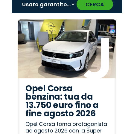
CERCA
‹
›
Promo
Promo
Promo
Promo
Promo
Promo
Promo
Promo
Promo
Promo
Promo
Promo
Promo
Promo
Promo
Lancia
Abarth
Jaecoo
Citroën
Seat
Land
Mazda
Alfa
Cupra
Peugeot
Jeep
Opel
Fiat
Hyundai
Omoda
Rover
Romeo
Opel Corsa
benzina: tua da
13.750 euro fino a
fine agosto 2026
Opel Corsa torna protagonista
ad agosto 2026 con la Super