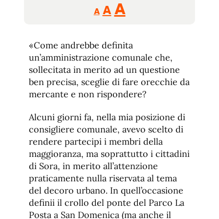
Reducir
Aumentar
Restablecer
A
A
A
tamaño
tamaño
tamaño
de
de
fuente.
«Come andrebbe definita
de
fuente
un’amministrazione comunale che,
fuente.
sollecitata in merito ad un questione
ben precisa, sceglie di fare orecchie da
mercante e non rispondere?
Alcuni giorni fa, nella mia posizione di
consigliere comunale, avevo scelto di
rendere partecipi i membri della
maggioranza, ma soprattutto i cittadini
di Sora, in merito all’attenzione
praticamente nulla riservata al tema
del decoro urbano. In quell’occasione
definii il crollo del ponte del Parco La
Posta a San Domenica (ma anche il