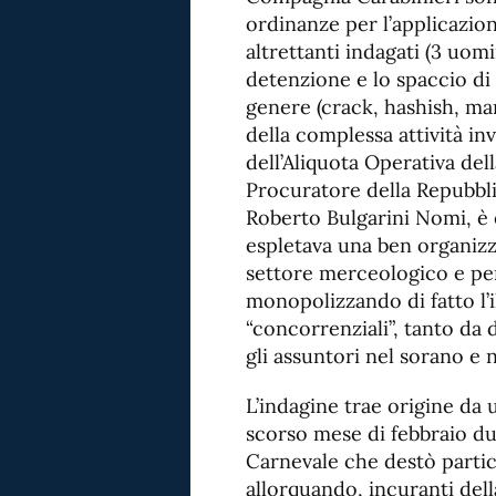
ordinanze per l’applicazion
altrettanti indagati (3 uomi
detenzione e lo spaccio di
genere (crack, hashish, mar
della complessa attività in
dell’Aliquota Operativa de
Procuratore della Repubblic
Roberto Bulgarini Nomi, è 
espletava una ben organizza
settore merceologico e per 
monopolizzando di fatto l’
“concorrenziali”, tanto da
gli assuntori nel sorano e n
L’indagine trae origine da 
scorso mese di febbraio dur
Carnevale che destò partic
allorquando, incuranti del