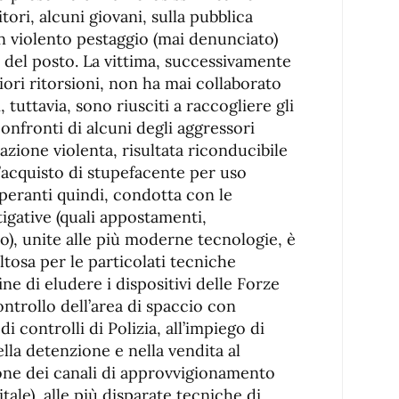
ori, alcuni giovani, sulla pubblica
n violento pestaggio (mai denunciato)
 del posto. La vittima, successivamente
ori ritorsioni, non ha mai collaborato
i, tuttavia, sono riusciti a raccogliere gli
confronti di alcuni degli aggressori
azione violenta, risultata riconducibile
l’acquisto di stupefacente per uso
 operanti quindi, condotta con le
tigative (quali appostamenti,
o), unite alle più moderne tecnologie, è
tosa per le particolati tecniche
fine di eludere i dispositivi delle Forze
ontrollo dell’area di spaccio con
 controlli di Polizia, all’impiego di
ella detenzione e nella vendita al
zione dei canali di approvvigionamento
tale), alle più disparate tecniche di