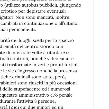
o (utilizzo autobus pubblici), giungendo
o criptico per depistare eventuali
tigatori. Non sono mancati, inoltre,
cambiati in continuazione o all’ultimo
tuali pedinamenti.
arità dei luoghi scelti per lo spaccio
estremità del centro storico con
te di inferriate volte a ritardare o
tuali controlli, nonché videocamere
nti trasformate in veri e propri fortini
e le vie d’ingresso nonché la presenza
ttiche criminali sono state, però,
rabinieri sono riusciti in più occasioni
li dello stupefacente ed i numerosi
sequestro amministrativo e/o penale
durante l’attività 8 persone,
ertà 12 (di cui due minori ed un