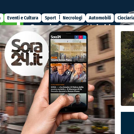
a
Eventi e Cultura
Sport
Necrologi
Automobili
Ciociari