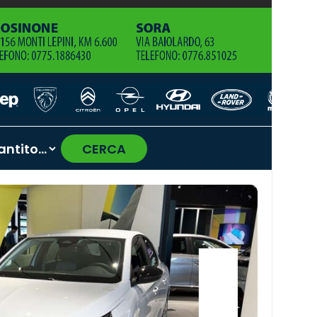
CERCA
›