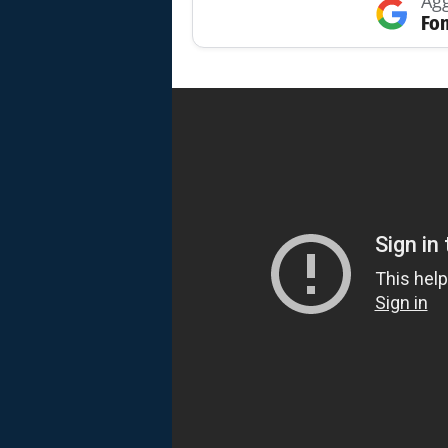
Agg
Fon