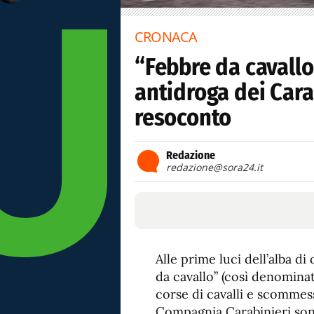
CRONACA
“Febbre da cavall
antidroga dei Carab
resoconto
Redazione
redazione@sora24.it
Alle prime luci dell’alba di
da cavallo” (così denominat
corse di cavalli e scommess
Compagnia Carabinieri sono