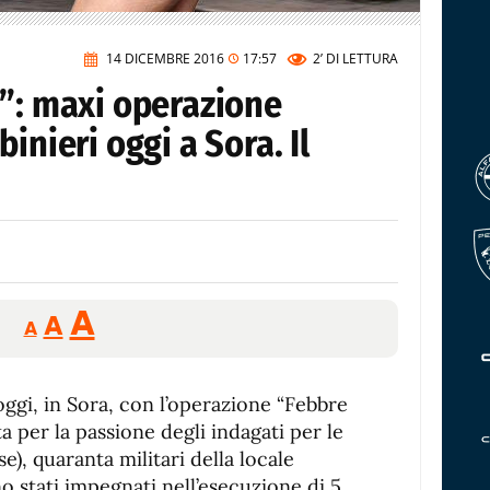
14 DICEMBRE 2016
17:57
2’
DI LETTURA
o”: maxi operazione
inieri oggi a Sora. Il
Reducir
Aumentar
Restablecer
A
A
A
tamaño
tamaño
tamaño
de
de
fuente.
 oggi, in Sora, con l’operazione “Febbre
de
fuente
a per la passione degli indagati per le
fuente.
e), quaranta militari della locale
 stati impegnati nell’esecuzione di 5