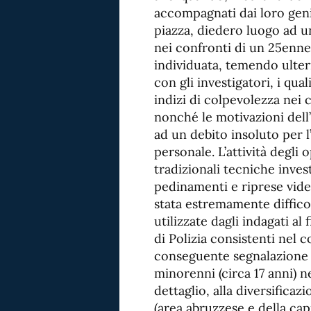
accompagnati dai loro genit
piazza, diedero luogo ad u
nei confronti di un 25enne
individuata, temendo ulteri
con gli investigatori, i qual
indizi di colpevolezza nei 
nonché le motivazioni dell’
ad un debito insoluto per 
personale. L’attività degli
tradizionali tecniche inves
pedinamenti e riprese vide
stata estremamente difficol
utilizzate dagli indagati al 
di Polizia consistenti nel c
conseguente segnalazione di
minorenni (circa 17 anni) n
dettaglio, alla diversifica
(area abruzzese e della capi