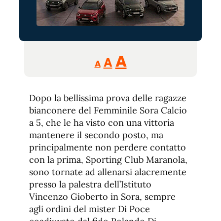
Reducir
Aumentar
Restablecer
A
A
A
tamaño
tamaño
tamaño
de
de
fuente.
Dopo la bellissima prova delle ragazze
de
fuente
bianconere del Femminile Sora Calcio
fuente.
a 5, che le ha visto con una vittoria
mantenere il secondo posto, ma
principalmente non perdere contatto
con la prima, Sporting Club Maranola,
sono tornate ad allenarsi alacremente
presso la palestra dell’Istituto
Vincenzo Gioberto in Sora, sempre
agli ordini del mister Di Poce