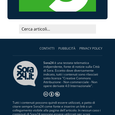
CONTATTI
PUBBLICITÀ
PRIVACY POLICY
Sora24
è una testata telematica
indipendente, fonte di notizie sulla Città
di Sora. Eccetto dove diversamente
indicato, tutti i contenuti sono rilasciati
sotto licenza "
Creative Commons
Attribuzione - Non commerciale - Non
opere derivate 4.0 Internazionale
".
Tutti i contenuti possono quindi essere utilizzati, a patto di
citare sempre Sora24 come fonte e inserire un link o un
collegamento visibile alla pagina dell'articolo. In nessun caso i
contenuti di Sora24 possono essere utilizzati per scopi