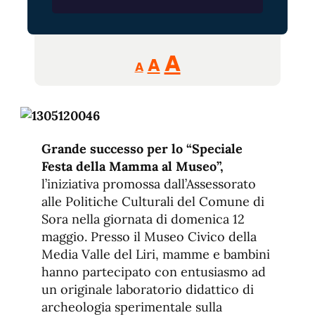
Reducir
Aumentar
Restablecer
A
A
A
tamaño
tamaño
tamaño
de
de
fuente.
de
fuente
fuente.
Grande successo per lo “Speciale
Festa della Mamma al Museo”,
l’iniziativa promossa dall’Assessorato
alle Politiche Culturali del Comune di
Sora nella giornata di domenica 12
maggio. Presso il Museo Civico della
Media Valle del Liri, mamme e bambini
hanno partecipato con entusiasmo ad
un originale laboratorio didattico di
archeologia sperimentale sulla