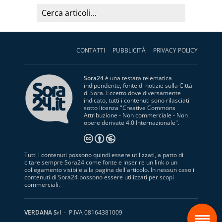
CONTATTI
PUBBLICITÀ
PRIVACY POLICY
Sora24
è una testata telematica
indipendente, fonte di notizie sulla Città
di Sora. Eccetto dove diversamente
indicato, tutti i contenuti sono rilasciati
sotto licenza "
Creative Commons
Attribuzione - Non commerciale - Non
opere derivate 4.0 Internazionale
".
Tutti i contenuti possono quindi essere utilizzati, a patto di
citare sempre Sora24 come fonte e inserire un link o un
collegamento visibile alla pagina dell'articolo. In nessun caso i
contenuti di Sora24 possono essere utilizzati per scopi
commerciali.
S
VERDANA Srl
- P.IVA 08164381009