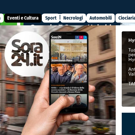
a
Eventi e Cultura
Sport
Necrologi
Automobili
Ciociari