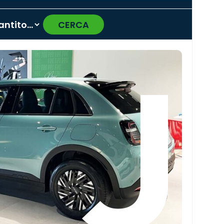
CERCA
›