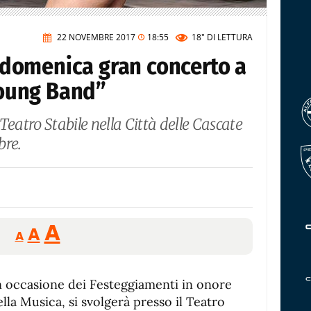
22 NOVEMBRE 2017
18:55
18"
DI LETTURA
a: domenica gran concerto a
 Young Band”
 Teatro Stabile nella Città delle Cascate
bre.
Reducir
Aumentar
Restablecer
A
A
A
tamaño
tamaño
tamaño
de
de
fuente.
occasione dei Festeggiamenti in onore
de
fuente
ella Musica, si svolgerà presso il Teatro