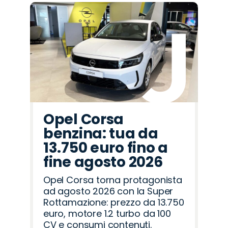
Promo
Promo
Promo
Promo
Promo
Promo
Promo
Promo
Promo
Promo
Promo
Promo
Promo
Promo
Promo
Hyundai
Opel
Citroën
Omoda
Cupra
Seat
Fiat
Abarth
Jaecoo
Land
Alfa
Mazda
Peugeot
Lancia
Jeep
Rover
Romeo
Opel Corsa
benzina: tua da
13.750 euro fino a
fine agosto 2026
Opel Corsa torna protagonista
ad agosto 2026 con la Super
Rottamazione: prezzo da 13.750
euro, motore 1.2 turbo da 100
CV e consumi contenuti.