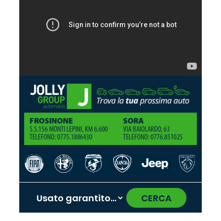
CERCA
‹
›