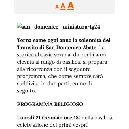
Reducir
Aumentar
Restablecer
A
A
A
tamaño
tamaño
tamaño
de
de
fuente.
de
fuente
fuente.
Torna come ogni anno la solennità del
Transito di San Domenico Abate.
La
storica abbazia sorana, da pochi anni
elevata al rango di basilica, si prepara
alla ricorrenza con il seguente
programma, che come sempre sarà
suddiviso in due parti, come di
seguito.
PROGRAMMA RELIGIOSO
Lunedì 21 Gennaio ore 18:
nella basilica
celebrazione del primi vespri