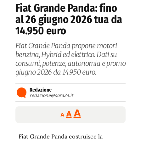
Fiat Grande Panda: fino
al 26 giugno 2026 tua da
14.950 euro
Fiat Grande Panda propone motori
benzina, Hybrid ed elettrico. Dati su
consumi, potenze, autonomia e promo
giugno 2026 da 14.950 euro.
Redazione
redazione@sora24.it
Reducir
Aumentar
Restablecer
A
A
A
tamaño
tamaño
tamaño
de
de
fuente.
Fiat Grande Panda costruisce la
de