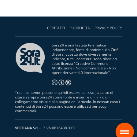
CONTATTI
PUBBLICITÀ
PRIVACY POLICY
Sora24
è una testata telematica
indipendente, fonte di notizie sulla Città
di Sora. Eccetto dove diversamente
indicato, tutti i contenuti sono rilasciati
sotto licenza "
Creative Commons
Attribuzione - Non commerciale - Non
opere derivate 4.0 Internazionale
".
Tutti i contenuti possono quindi essere utilizzati, a patto di
citare sempre Sora24 come fonte e inserire un link o un
collegamento visibile alla pagina dell'articolo. In nessun caso i
contenuti di Sora24 possono essere utilizzati per scopi
commerciali.
S
VERDANA Srl
- P.IVA 08164381009