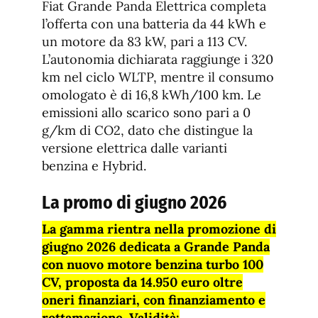
Fiat Grande Panda Elettrica completa
l’offerta con una batteria da 44 kWh e
un motore da 83 kW, pari a 113 CV.
L’autonomia dichiarata raggiunge i 320
km nel ciclo WLTP, mentre il consumo
omologato è di 16,8 kWh/100 km. Le
emissioni allo scarico sono pari a 0
g/km di CO2, dato che distingue la
versione elettrica dalle varianti
benzina e Hybrid.
La promo di giugno 2026
La gamma rientra nella promozione di
giugno 2026 dedicata a Grande Panda
con nuovo motore benzina turbo 100
CV, proposta da 14.950 euro oltre
oneri finanziari, con finanziamento e
rottamazione. Validità: