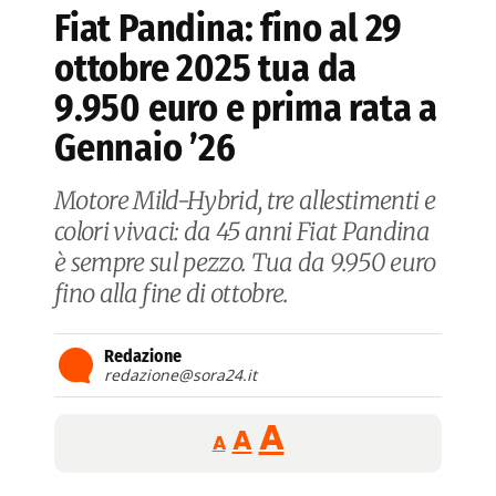
Fiat Pandina: fino al 29
ottobre 2025 tua da
9.950 euro e prima rata a
Gennaio ’26
Motore Mild-Hybrid, tre allestimenti e
colori vivaci: da 45 anni Fiat Pandina
è sempre sul pezzo. Tua da 9.950 euro
fino alla fine di ottobre.
Redazione
redazione@sora24.it
Reducir
Aumentar
Restablecer
A
A
A
tamaño
tamaño
tamaño
de