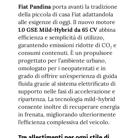
de
fuente.
Fiat Pandina
porta avanti la tradizione
de
fuente
della piccola di casa Fiat adattandola
fuente.
alle esigenze di oggi. Il nuovo motore
1.0 GSE Mild-Hybrid da 65 CV
abbina
efficienza e semplicità di utilizzo,
garantendo emissioni ridotte di CO₂ e
consumi contenuti. È un propulsore
progettato per l’ambiente urbano,
omologato per i neopatentati e in
grado di offrire un’esperienza di guida
fluida grazie al sistema elettrificato di
supporto nelle fasi di accelerazione e
ripartenza. La tecnologia mild-hybrid
consente inoltre di recuperare energia
in frenata, migliorando ulteriormente
l’efficienza complessiva del veicolo.
Tre allestimenti per ogni stile di