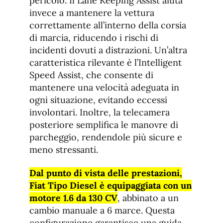
pericolo. Il Lane Keeping Assist aiuta
invece a mantenere la vettura
correttamente all’interno della corsia
di marcia, riducendo i rischi di
incidenti dovuti a distrazioni. Un’altra
caratteristica rilevante è l’Intelligent
Speed Assist, che consente di
mantenere una velocità adeguata in
ogni situazione, evitando eccessi
involontari. Inoltre, la telecamera
posteriore semplifica le manovre di
parcheggio, rendendole più sicure e
meno stressanti.
Dal punto di vista delle prestazioni,
Fiat Tipo Diesel è equipaggiata con un
motore 1.6 da 130 CV
, abbinato a un
cambio manuale a 6 marce. Questa
configurazione garantisce una guida