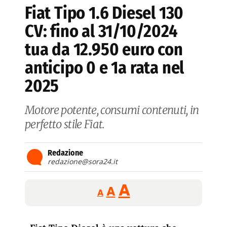
Fiat Tipo 1.6 Diesel 130
CV: fino al 31/10/2024
tua da 12.950 euro con
anticipo 0 e 1a rata nel
2025
Motore potente, consumi contenuti, in
perfetto stile Fiat.
Redazione
redazione@sora24.it
Reducir
Aumentar
Restablecer
A
A
A
tamaño
tamaño
tamaño
de
de
fuente.