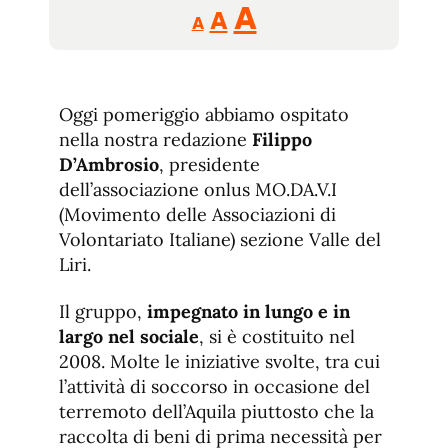
Reducir
Aumentar
Restablecer
A
A
A
tamaño
tamaño
tamaño
de
de
fuente.
de
fuente
Oggi pomeriggio abbiamo ospitato
fuente.
nella nostra redazione
Filippo
D’Ambrosio
, presidente
dell’associazione onlus MO.DA.V.I
(Movimento delle Associazioni di
Volontariato Italiane) sezione Valle del
Liri.
Il gruppo,
impegnato in lungo e in
largo nel sociale
, si è costituito nel
2008. Molte le iniziative svolte, tra cui
l’attività di soccorso in occasione del
terremoto dell’Aquila piuttosto che la
raccolta di beni di prima necessità per