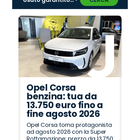
‹
›
Promo
Promo
Promo
Promo
Promo
Promo
Promo
Promo
Promo
Promo
Promo
Promo
Promo
Promo
Promo
Fiat
Jaecoo
Lancia
Citroën
Mazda
Abarth
Peugeot
Hyundai
Land
Opel
Cupra
Seat
Alfa
Jeep
Omoda
Rover
Romeo
Opel Corsa
benzina: tua da
13.750 euro fino a
fine agosto 2026
Opel Corsa torna protagonista
ad agosto 2026 con la Super
Rottamazione: prezzo da 13.750