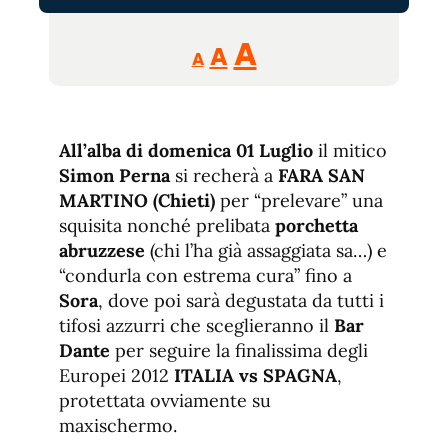
Reducir
Aumentar
Restablecer
A
A
A
tamaño
tamaño
tamaño
de
de
fuente.
de
fuente
All’alba di domenica 01 Luglio
il mitico
fuente.
Simon Perna
si recherà a
FARA SAN
MARTINO (Chieti)
per “prelevare” una
squisita nonché prelibata
porchetta
abruzzese
(chi l’ha già assaggiata sa…) e
“condurla con estrema cura” fino a
Sora
, dove poi sarà degustata da tutti i
tifosi azzurri che sceglieranno il
Bar
Dante
per seguire la finalissima degli
Europei 2012
ITALIA vs SPAGNA
,
protettata ovviamente su
maxischermo.