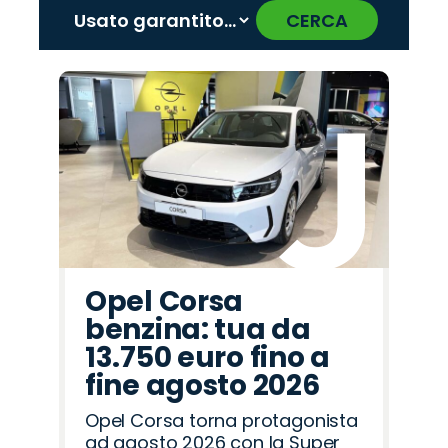
CERCA
‹
›
Promo
Promo
Promo
Promo
Promo
Promo
Promo
Promo
Promo
Promo
Promo
Promo
Promo
Promo
Promo
Hyundai
Citroën
Seat
Alfa
Abarth
Cupra
Omoda
Fiat
Jaecoo
Mazda
Jeep
Opel
Lancia
Land
Peugeot
Romeo
Rover
Opel Corsa
benzina: tua da
13.750 euro fino a
fine agosto 2026
Opel Corsa torna protagonista
ad agosto 2026 con la Super