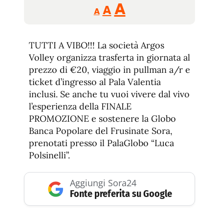
Reducir
Aumentar
Restablecer
A
A
A
tamaño
tamaño
tamaño
de
de
fuente.
TUTTI A VIBO!!! La società Argos
de
fuente
Volley organizza trasferta in giornata al
fuente.
prezzo di €20, viaggio in pullman a/r e
ticket d’ingresso al Pala Valentia
inclusi. Se anche tu vuoi vivere dal vivo
l’esperienza della FINALE
PROMOZIONE e sostenere la Globo
Banca Popolare del Frusinate Sora,
prenotati presso il PalaGlobo “Luca
Polsinelli”.
Aggiungi Sora24
Fonte preferita su Google