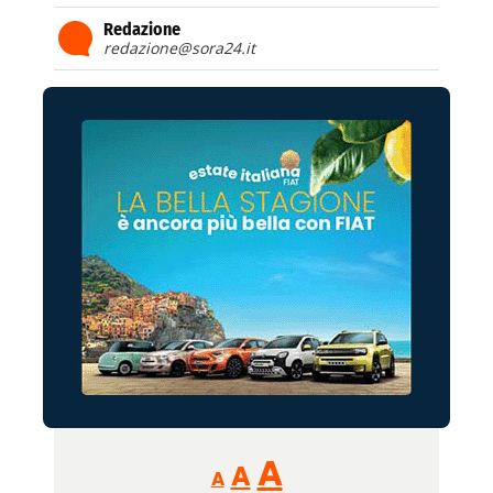
Redazione
redazione@sora24.it
Reducir
Aumentar
Restablecer
A
A
A
tamaño