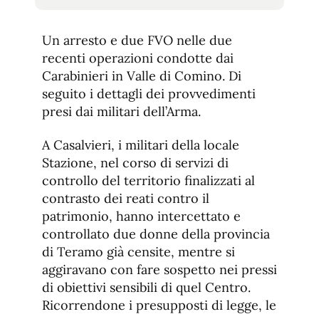
tamaño
tamaño
de
de
fuente.
Un arresto e due FVO nelle due
de
fuente
recenti operazioni condotte dai
fuente.
Carabinieri in Valle di Comino. Di
seguito i dettagli dei provvedimenti
presi dai militari dell’Arma.
A Casalvieri, i militari della locale
Stazione, nel corso di servizi di
controllo del territorio finalizzati al
contrasto dei reati contro il
patrimonio, hanno intercettato e
controllato due donne della provincia
di Teramo già censite, mentre si
aggiravano con fare sospetto nei pressi
di obiettivi sensibili di quel Centro.
Ricorrendone i presupposti di legge, le