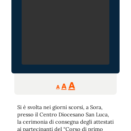
Reducir
Aumentar
Restablecer
A
A
A
tamaño
tamaño
tamaño
de
de
fuente.
Si è svolta nei giorni scorsi, a Sora,
de
fuente
presso il Centro Diocesano San Luca,
fuente.
la cerimonia di consegna degli attestati
ai partecipanti del “Corso di primo