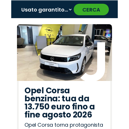
CERCA
‹
›
Promo
Promo
Promo
Promo
Promo
Promo
Promo
Promo
Promo
Promo
Promo
Promo
Promo
Promo
Promo
Peugeot
Fiat
Hyundai
Opel
Lancia
Jaecoo
Omoda
Land
Jeep
Cupra
Seat
Mazda
Citroën
Alfa
Abarth
Rover
Romeo
Opel Corsa
benzina: tua da
13.750 euro fino a
fine agosto 2026
Opel Corsa torna protagonista