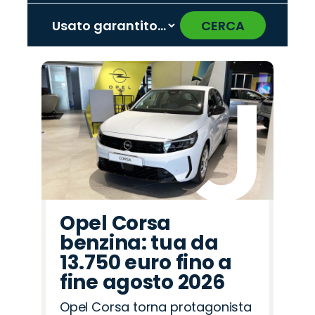
CERCA
‹
›
Promo
Promo
Promo
Promo
Promo
Promo
Promo
Promo
Promo
Promo
Promo
Promo
Promo
Promo
Promo
Seat
Mazda
Omoda
Opel
Hyundai
Land
Abarth
Citroën
Fiat
Alfa
Jaecoo
Lancia
Jeep
Cupra
Peugeot
Rover
Romeo
Opel Corsa
benzina: tua da
13.750 euro fino a
fine agosto 2026
Opel Corsa torna protagonista