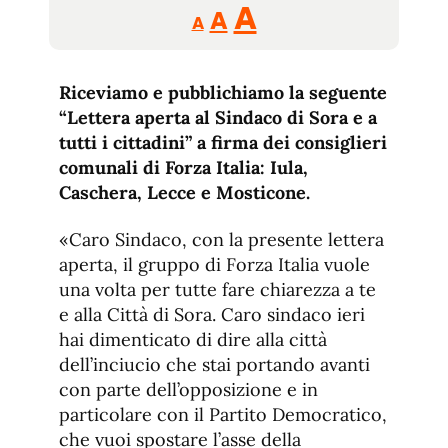
Reducir
Aumentar
Restablecer
A
A
A
tamaño
tamaño
tamaño
de
de
fuente.
Riceviamo e pubblichiamo la seguente
de
fuente
“Lettera aperta al Sindaco di Sora e a
fuente.
tutti i cittadini” a firma dei consiglieri
comunali di Forza Italia: Iula,
Caschera, Lecce e Mosticone.
«Caro Sindaco, con la presente lettera
aperta, il gruppo di Forza Italia vuole
una volta per tutte fare chiarezza a te
e alla Città di Sora. Caro sindaco ieri
hai dimenticato di dire alla città
dell’inciucio che stai portando avanti
con parte dell’opposizione e in
particolare con il Partito Democratico,
che vuoi spostare l’asse della