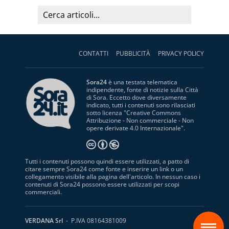
CONTATTI
PUBBLICITÀ
PRIVACY POLICY
Sora24
è una testata telematica
indipendente, fonte di notizie sulla Città
di Sora. Eccetto dove diversamente
indicato, tutti i contenuti sono rilasciati
sotto licenza "
Creative Commons
Attribuzione - Non commerciale - Non
opere derivate 4.0 Internazionale
".
Tutti i contenuti possono quindi essere utilizzati, a patto di
citare sempre Sora24 come fonte e inserire un link o un
collegamento visibile alla pagina dell'articolo. In nessun caso i
contenuti di Sora24 possono essere utilizzati per scopi
commerciali.
S
VERDANA Srl
- P.IVA 08164381009