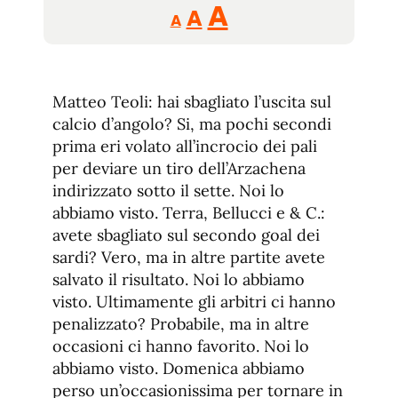
Reducir
Aumentar
Restablecer
A
A
A
tamaño
tamaño
tamaño
de
de
fuente.
de
fuente
Matteo Teoli: hai sbagliato l’uscita sul
fuente.
calcio d’angolo? Si, ma pochi secondi
prima eri volato all’incrocio dei pali
per deviare un tiro dell’Arzachena
indirizzato sotto il sette. Noi lo
abbiamo visto. Terra, Bellucci e & C.:
avete sbagliato sul secondo goal dei
sardi? Vero, ma in altre partite avete
salvato il risultato. Noi lo abbiamo
visto. Ultimamente gli arbitri ci hanno
penalizzato? Probabile, ma in altre
occasioni ci hanno favorito. Noi lo
abbiamo visto. Domenica abbiamo
perso un’occasionissima per tornare in